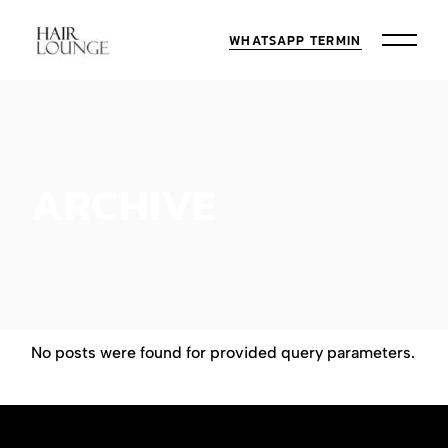
Skip
to
the
WHATSAPP TERMIN
content
ARCHIVE
No posts were found for provided query parameters.